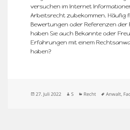
versuchen im Internet Informatione
Arbeitsrecht zubekommen. Häufig fi
Bewertungen oder Referenzen der Re
haben Sie auch Bekannte oder Freu
Erfahrungen mit einem Rechtsanwal
haben?
Veröffentlicht
Autor
Kategorien
Schlagwör
27. Juli 2022
S
Recht
Anwalt
,
Fa
am