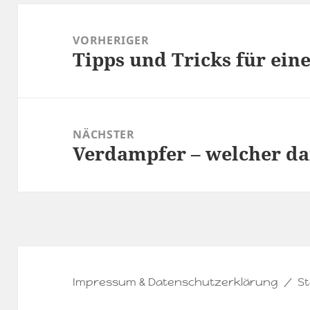
Beitragsnavigation
VORHERIGER
Tipps und Tricks für ein
Vorheriger
Beitrag:
NÄCHSTER
Verdampfer – welcher dar
Nächster
Beitrag:
Impressum & Datenschutzerklärung
St