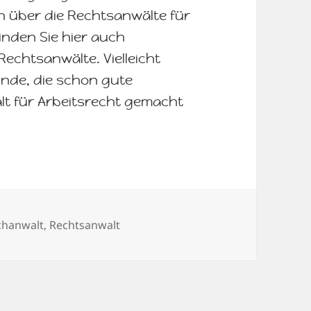
n über die Rechtsanwälte für
nden Sie hier auch
chtsanwälte. Vielleicht
nde, die schon gute
t für Arbeitsrecht gemacht
ter
chanwalt
,
Rechtsanwalt