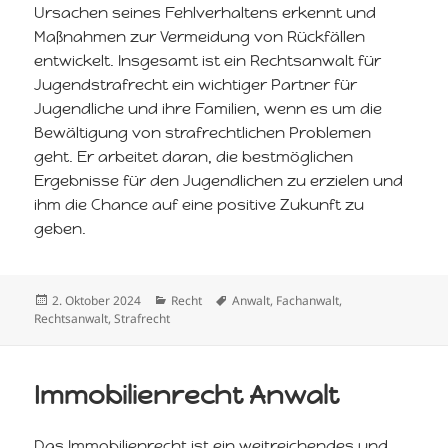
Ursachen seines Fehlverhaltens erkennt und
Maßnahmen zur Vermeidung von Rückfällen
entwickelt. Insgesamt ist ein Rechtsanwalt für
Jugendstrafrecht ein wichtiger Partner für
Jugendliche und ihre Familien, wenn es um die
Bewältigung von strafrechtlichen Problemen
geht. Er arbeitet daran, die bestmöglichen
Ergebnisse für den Jugendlichen zu erzielen und
ihm die Chance auf eine positive Zukunft zu
geben.
Veröffentlicht
Kategorien
Schlagwörter
2. Oktober 2024
Recht
Anwalt
,
Fachanwalt
,
am
Rechtsanwalt
,
Strafrecht
Immobilienrecht Anwalt
Das Immobilienrecht ist ein weitreichendes und