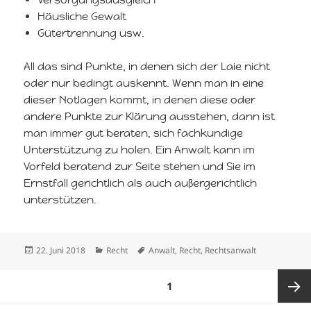
Häusliche Gewalt
Gütertrennung usw.
All das sind Punkte, in denen sich der Laie nicht
oder nur bedingt auskennt. Wenn man in eine
dieser Notlagen kommt, in denen diese oder
andere Punkte zur Klärung ausstehen, dann ist
man immer gut beraten, sich fachkundige
Unterstützung zu holen. Ein Anwalt kann im
Vorfeld beratend zur Seite stehen und Sie im
Ernstfall gerichtlich als auch außergerichtlich
unterstützen.
Veröffentlicht
Kategorien
Schlagwörter
22. Juni 2018
Recht
Anwalt
,
Recht
,
Rechtsanwalt
am
Seitennummerierung
SEITE
1
der
Beiträge