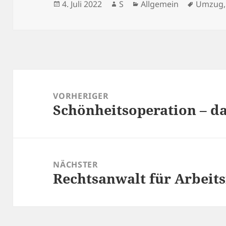
Veröffentlicht
Autor
Kategorien
Schlagw
4. Juli 2022
S
Allgemein
Umzug
am
Beitragsnavigation
VORHERIGER
Schönheitsoperation – da
Vorheriger
Beitrag:
NÄCHSTER
Rechtsanwalt für Arbeits
Nächster
Beitrag: