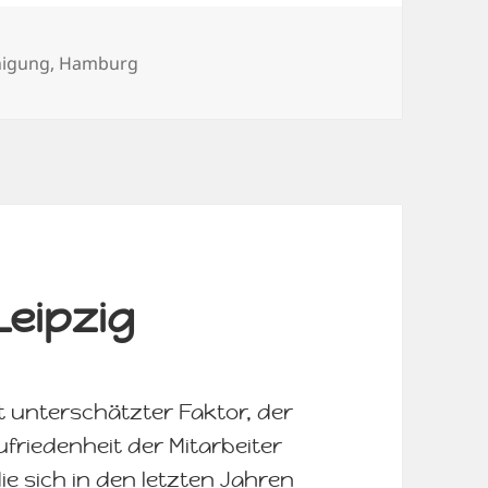
örter
nigung
,
Hamburg
Leipzig
ft unterschätzter Faktor, der
friedenheit der Mitarbeiter
die sich in den letzten Jahren