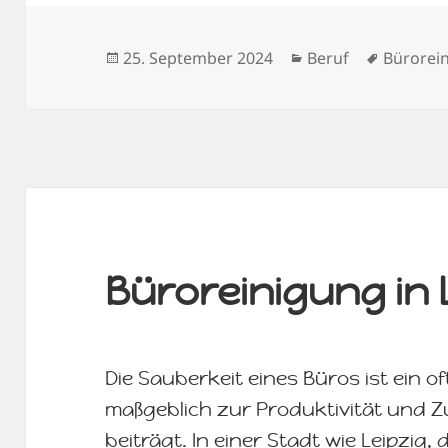
Veröffentlicht
Kategorien
Schlagw
25. September 2024
Beruf
Bürorei
am
Büroreinigung in 
Die Sauberkeit eines Büros ist ein o
maßgeblich zur Produktivität und Zu
beiträgt. In einer Stadt wie Leipzig, 