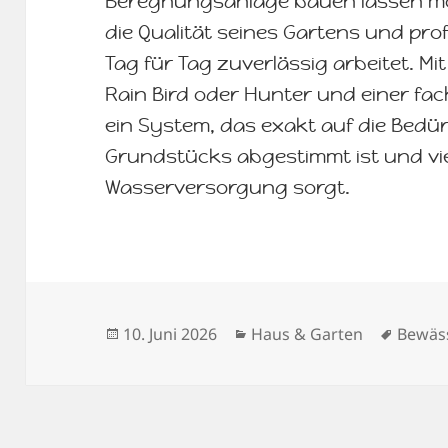
Beregnungsanlage bauen lassen möch
die Qualität seines Gartens und prof
Tag für Tag zuverlässig arbeitet. M
Rain Bird oder Hunter und einer f
ein System, das exakt auf die Bedür
Grundstücks abgestimmt ist und viel
Wasserversorgung sorgt.
Veröffentlicht
Kategorien
Schlag
10. Juni 2026
Haus & Garten
Bewäs
am