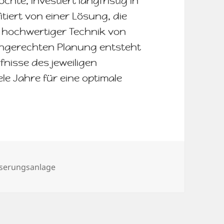
te, investiert langfristig in
itiert von einer Lösung, die
it hochwertiger Technik von
achgerechten Planung entsteht
fnisse des jeweiligen
e Jahre für eine optimale
wörter
serungsanlage