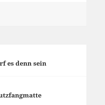
f es denn sein
utzfangmatte