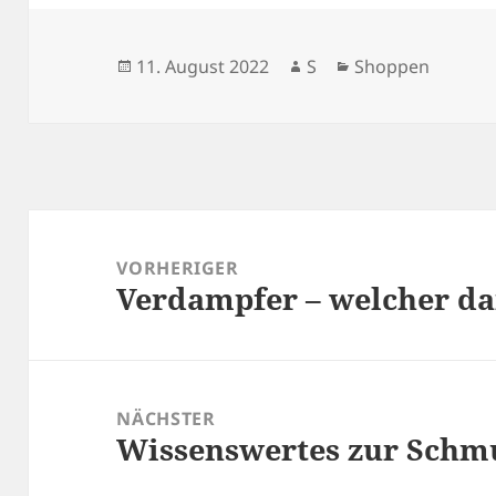
Veröffentlicht
Autor
Kategorien
11. August 2022
S
Shoppen
am
Beitragsnavigation
VORHERIGER
Verdampfer – welcher dar
Vorheriger
Beitrag:
NÄCHSTER
Wissenswertes zur Schm
Nächster
Beitrag: