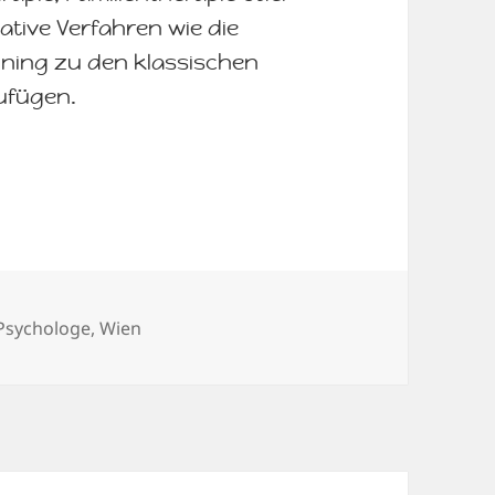
tive Verfahren wie die
ning zu den klassischen
ufügen.
Schlagwörter
Psychologe
,
Wien