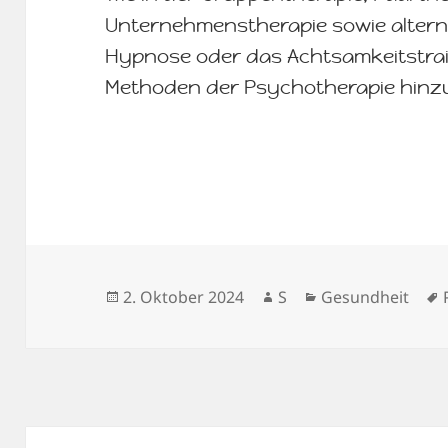
Unternehmenstherapie sowie alterna
Hypnose oder das Achtsamkeitstrai
Methoden der Psychotherapie hinz
Veröffentlicht
Autor
Kategorien
2. Oktober 2024
S
Gesundheit
am
Beitragsnavigation