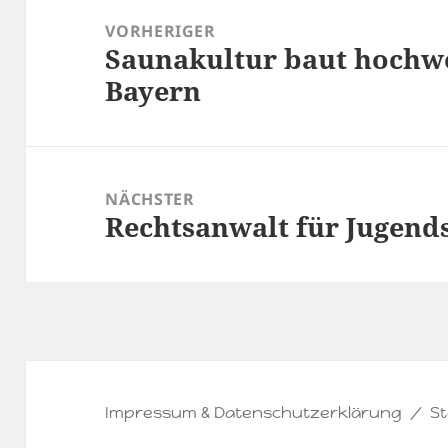
VORHERIGER
Saunakultur baut hochwe
Vorheriger
Bayern
Beitrag:
NÄCHSTER
Rechtsanwalt für Jugends
Nächster
Beitrag:
Impressum & Datenschutzerklärung
St