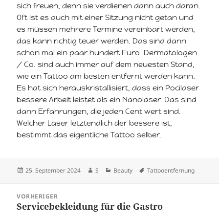
sich freuen, denn sie verdienen dann auch daran.
Oft ist es auch mit einer Sitzung nicht getan und
es müssen mehrere Termine vereinbart werden,
das kann richtig teuer werden. Das sind dann
schon mal ein paar hundert Euro. Dermatologen
/ Co. sind auch immer auf dem neuesten Stand,
wie ein Tattoo am besten entfernt werden kann.
Es hat sich herauskristallisiert, dass ein Pocilaser
bessere Arbeit leistet als ein Nanolaser. Das sind
dann Erfahrungen, die jeden Cent wert sind.
Welcher Laser letztendlich der bessere ist,
bestimmt das eigentliche Tattoo selber.
Veröffentlicht
Autor
Kategorien
Schlagwörter
25. September 2024
S
Beauty
Tattooentfernung
am
Beitragsnavigation
VORHERIGER
Servicebekleidung für die Gastro
Vorheriger
Beitrag: