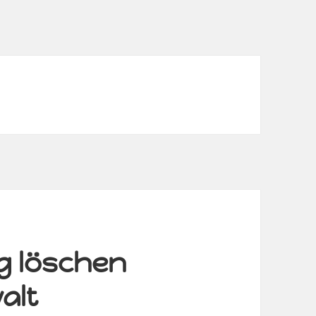
g löschen
alt