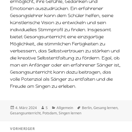
ermöglicht, ihre Gefühle, Gedanken und
Emotionen auszudrücken. Ein erfahrener
Gesangslehrer kann dem Schüler helfen, seine
künstlerische Vision zu entwickeln und sein
individuelles Stimmprofil zu finden. Insgesamt
bietet Gesangsunterricht eine einzigartige
Möglichkeit, die stimmlichen Fertigkeiten zu
verbessern, das Selbstvertrauen zu stärken und
die kreative Selbstentfaltung zu fördern. Egal, ob
man ein Anfänger oder ein erfahrener Sänger ist,
Gesangsunterricht kann dazu beitragen, das
volle Potenzial als Sänger zu entfalten und die
Freude am Singen zu erleben.
Veröffentlicht
Autor
Kategorien
Schlagwörter
4. März 2024
S
Allgemein
Berlin
,
Gesang lernen
,
am
Gesangsunterricht
,
Potsdam
,
Singen lernen
Beitragsnavigation
VORHERIGER