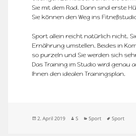
Sie mit dem Rad. Dann sind erste
Sie können den Weg ins Fitneßstudi
Sport allein reicht natürlich nicht. 
Ernährung umstellen. Beides in Kom
so purzeln und Sie werden sich sehr
Das Training im Studio wird genau a
Ihnen den idealen Trainingsplan.
Veröffentlicht
Autor
Kategorien
Schlagwör
2. April 2019
S
Sport
Sport
am