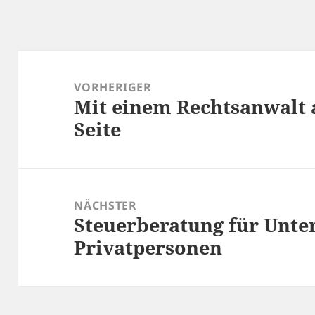
Beitragsnavigation
VORHERIGER
Mit einem Rechtsanwalt 
Vorheriger
Seite
Beitrag:
NÄCHSTER
Steuerberatung für Unt
Nächster
Privatpersonen
Beitrag: